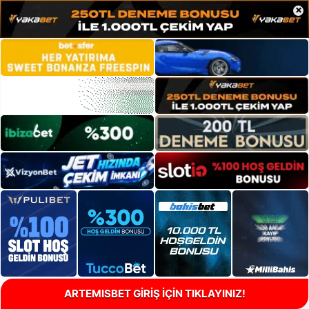
×
ARTEMISBET GİRİŞ İÇİN TIKLAYINIZ!