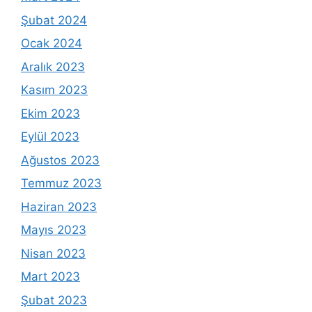
Şubat 2024
Ocak 2024
Aralık 2023
Kasım 2023
Ekim 2023
Eylül 2023
Ağustos 2023
Temmuz 2023
Haziran 2023
Mayıs 2023
Nisan 2023
Mart 2023
Şubat 2023