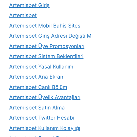
Artemisbet Giriş
Artemisbet
Artemisbet Mobil Bahis Sitesi
Artemisbet Giriş Adresi Değişti Mi
Artemisbet Üye Promosyonları
Artemisbet Sistem Beklentileri
Artemisbet Yasal Kullanım
Artemisbet Ana Ekran
Artemisbet Canlı Bölüm
Artemisbet Üyelik Avantajları
Artemisbet Satın Alma
Artemisbet Twitter Hesabı
Artemisbet Kullanım Kolaylığı