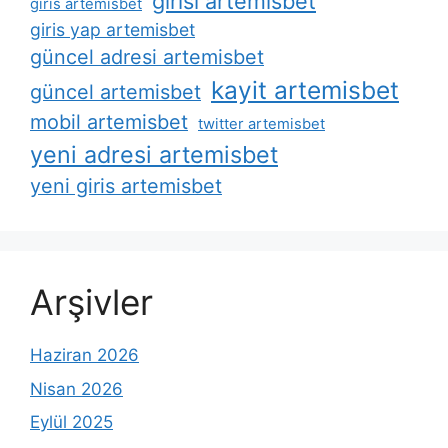
girisi artemisbet
giris artemisbet
giris yap artemisbet
güncel adresi artemisbet
kayit artemisbet
güncel artemisbet
mobil artemisbet
twitter artemisbet
yeni adresi artemisbet
yeni giris artemisbet
Arşivler
Haziran 2026
Nisan 2026
Eylül 2025