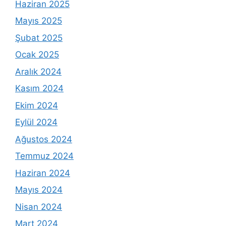
Haziran 2025
Mayıs 2025
Şubat 2025
Ocak 2025
Aralık 2024
Kasım 2024
Ekim 2024
Eylül 2024
Ağustos 2024
Temmuz 2024
Haziran 2024
Mayıs 2024
Nisan 2024
Mart 2024