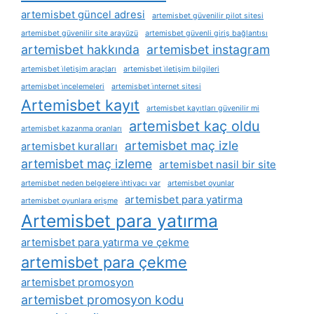
artemisbet güncel adresi
artemisbet güvenilir pilot sitesi
artemisbet güvenilir site arayüzü
artemisbet güvenli giriş bağlantısı
artemisbet hakkında
artemisbet instagram
artemisbet i̇letişim araçları
artemisbet i̇letişim bilgileri
artemisbet i̇ncelemeleri
artemisbet i̇nternet sitesi
Artemisbet kayıt
artemisbet kayıtları güvenilir mi
artemisbet kaç oldu
artemisbet kazanma oranları
artemisbet maç izle
artemisbet kuralları
artemisbet maç izleme
artemisbet nasil bir site
artemisbet neden belgelere i̇htiyacı var
artemisbet oyunlar
artemisbet para yatirma
artemisbet oyunlara erişme
Artemisbet para yatırma
artemisbet para yatırma ve çekme
artemisbet para çekme
artemisbet promosyon
artemisbet promosyon kodu