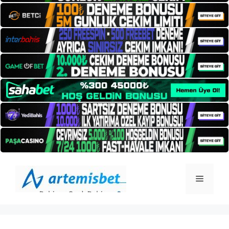
İçeriğe
atla
Menü