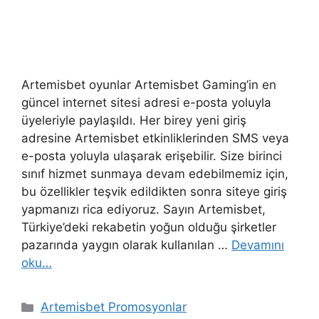
Artemisbet oyunlar Artemisbet Gaming’in en
güncel internet sitesi adresi e-posta yoluyla
üyeleriyle paylaşıldı. Her birey yeni giriş
adresine Artemisbet etkinliklerinden SMS veya
e-posta yoluyla ulaşarak erişebilir. Size birinci
sınıf hizmet sunmaya devam edebilmemiz için,
bu özellikler teşvik edildikten sonra siteye giriş
yapmanızı rica ediyoruz. Sayın Artemisbet,
Türkiye’deki rekabetin yoğun olduğu şirketler
pazarında yaygın olarak kullanılan …
Devamını
oku…
Kategoriler
Artemisbet Promosyonlar