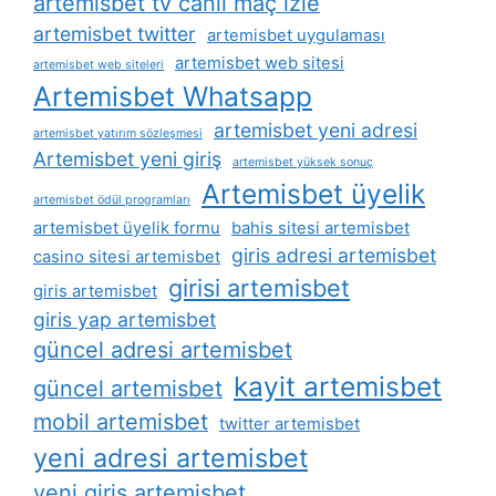
artemisbet tv canli maç izle
artemisbet twitter
artemisbet uygulaması
artemisbet web sitesi
artemisbet web siteleri
Artemisbet Whatsapp
artemisbet yeni adresi
artemisbet yatırım sözleşmesi
Artemisbet yeni giriş
artemisbet yüksek sonuç
Artemisbet üyelik
artemisbet ödül programları
artemisbet üyelik formu
bahis sitesi artemisbet
giris adresi artemisbet
casino sitesi artemisbet
girisi artemisbet
giris artemisbet
giris yap artemisbet
güncel adresi artemisbet
kayit artemisbet
güncel artemisbet
mobil artemisbet
twitter artemisbet
yeni adresi artemisbet
yeni giris artemisbet