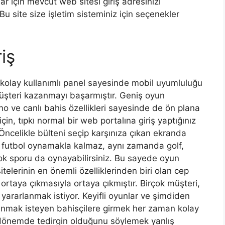
 için mevcut web sitesi giriş adresinizi
 Bu site size işletim sisteminiz için seçenekler
iş
 kolay kullanımlı panel sayesinde mobil uyumluluğu
şteri kazanmayı başarmıştır. Geniş oyun
sino ve canlı bahis özellikleri sayesinde de ön plana
çin, tıpkı normal bir web portalına giriş yaptığınız
z. Öncelikle bülteni seçip karşınıza çıkan ekranda
e futbol oynamakla kalmaz, aynı zamanda golf,
rçok sporu da oynayabilirsiniz. Bu sayede oyun
itelerinin en önemli özelliklerinden biri olan cep
ortaya çıkmasıyla ortaya çıkmıştır. Birçok müşteri,
yararlanmak istiyor. Keyifli oyunlar ve şimdiden
sunmak isteyen bahisçilere girmek her zaman kolay
u dönemde tedirgin olduğunu söylemek yanlış