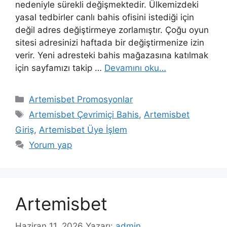
nedeniyle sürekli değişmektedir. Ülkemizdeki
yasal tedbirler canlı bahis ofisini istediği için
değil adres değiştirmeye zorlamıştır. Çoğu oyun
sitesi adresinizi haftada bir değiştirmenize izin
verir. Yeni adresteki bahis mağazasına katılmak
için sayfamızı takip …
Devamını oku…
Kategoriler
Artemisbet Promosyonlar
Etiketler
Artemisbet Çevrimiçi Bahis
,
Artemisbet
Giriş
,
Artemisbet Üye İşlem
Yorum yap
Artemisbet
Haziran 11, 2026
Yazarı:
admin