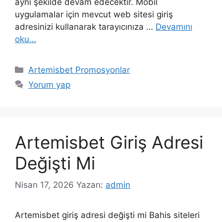
aynı şekilde devam edecektir. Mobil
uygulamalar için mevcut web sitesi giriş
adresinizi kullanarak tarayıcınıza …
Devamını
oku…
Kategoriler
Artemisbet Promosyonlar
Yorum yap
Artemisbet Giriş Adresi
Değişti Mi
Nisan 17, 2026
Yazarı:
admin
Artemisbet giriş adresi değişti mi Bahis siteleri