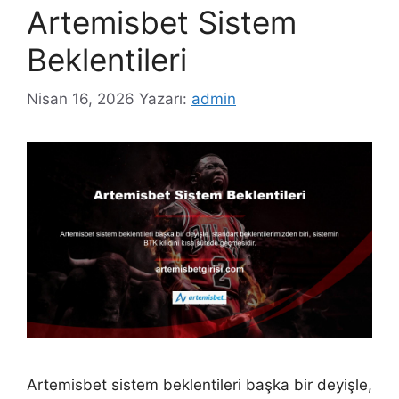
Artemisbet Sistem
Beklentileri
Nisan 16, 2026
Yazarı:
admin
Artemisbet sistem beklentileri başka bir deyişle,