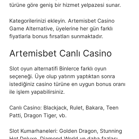
türüne göre geniş bir hizmet yelpazesi sunar.
Kategorilerinizi ekleyin. Artemisbet Casino
Game Alternative, üyelerine her gün farklı
fiyatlarla bonus fırsatları sunmaktadır.
Artemisbet Canlı Casino
Slot oyun alternatifi Binlerce farklı oyun
seçeneği. Üye olup yatırım yaptıktan sonra
istediğiniz casino türüne en uygun bonus oranı
ile işlem yapabilirsiniz.
Canlı Casino: Blackjack, Rulet, Bakara, Teen
Patti, Dragon Tiger, vb.
Slot Kumarhaneleri: Golden Dragon, Stunning
Hot Deluxe, Diamond World ve daha fazlası.