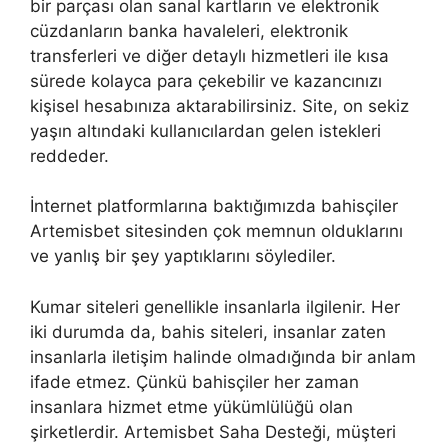
bir parçası olan sanal kartların ve elektronik
cüzdanların banka havaleleri, elektronik
transferleri ve diğer detaylı hizmetleri ile kısa
sürede kolayca para çekebilir ve kazancınızı
kişisel hesabınıza aktarabilirsiniz. Site, on sekiz
yaşın altındaki kullanıcılardan gelen istekleri
reddeder.
İnternet platformlarına baktığımızda bahisçiler
Artemisbet sitesinden çok memnun olduklarını
ve yanlış bir şey yaptıklarını söylediler.
Kumar siteleri genellikle insanlarla ilgilenir. Her
iki durumda da, bahis siteleri, insanlar zaten
insanlarla iletişim halinde olmadığında bir anlam
ifade etmez. Çünkü bahisçiler her zaman
insanlara hizmet etme yükümlülüğü olan
şirketlerdir. Artemisbet Saha Desteği, müşteri