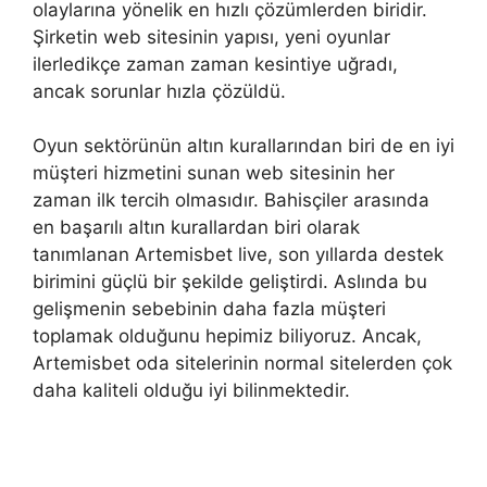
olaylarına yönelik en hızlı çözümlerden biridir.
Şirketin web sitesinin yapısı, yeni oyunlar
ilerledikçe zaman zaman kesintiye uğradı,
ancak sorunlar hızla çözüldü.
Oyun sektörünün altın kurallarından biri de en iyi
müşteri hizmetini sunan web sitesinin her
zaman ilk tercih olmasıdır. Bahisçiler arasında
en başarılı altın kurallardan biri olarak
tanımlanan Artemisbet live, son yıllarda destek
birimini güçlü bir şekilde geliştirdi. Aslında bu
gelişmenin sebebinin daha fazla müşteri
toplamak olduğunu hepimiz biliyoruz. Ancak,
Artemisbet oda sitelerinin normal sitelerden çok
daha kaliteli olduğu iyi bilinmektedir.