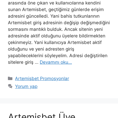
arasında öne çıkan ve kullanıcılarına kendini
sunan Artemisbet, geçtiğimiz günlerde erişim
adresini güncelledi. Yani bahis tutkunlarının
Artemisbet giriş adresinin değişip değişmediğini
sormasını mantıklı bulduk. Ancak sitenin yeni
adresinde aktif olduğunu üyelere bildirmekten
çekinmeyiz. Yani kullanıcıya Artemisbet aktif
olduğunu ve yeni adresten giriş
yapabileceklerini söyleyelim. Adresi değiştirilen
sitelere giriş …
Devamını oku…
Kategoriler
Artemisbet Promosyonlar
Yorum yap
Artemisbet Üye