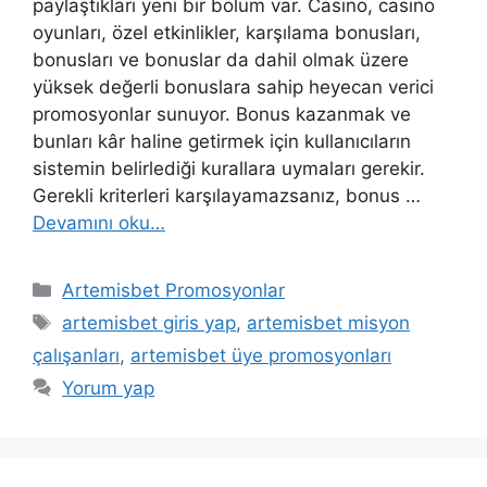
paylaştıkları yeni bir bölüm var. Casino, casino
oyunları, özel etkinlikler, karşılama bonusları,
bonusları ve bonuslar da dahil olmak üzere
yüksek değerli bonuslara sahip heyecan verici
promosyonlar sunuyor. Bonus kazanmak ve
bunları kâr haline getirmek için kullanıcıların
sistemin belirlediği kurallara uymaları gerekir.
Gerekli kriterleri karşılayamazsanız, bonus …
Devamını oku…
Kategoriler
Artemisbet Promosyonlar
Etiketler
artemisbet giris yap
,
artemisbet misyon
çalışanları
,
artemisbet üye promosyonları
Yorum yap