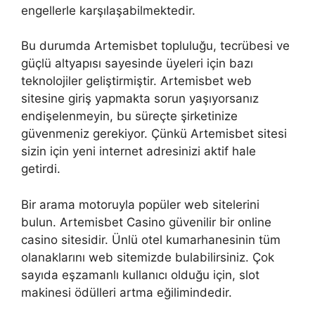
engellerle karşılaşabilmektedir.
Bu durumda Artemisbet topluluğu, tecrübesi ve
güçlü altyapısı sayesinde üyeleri için bazı
teknolojiler geliştirmiştir. Artemisbet web
sitesine giriş yapmakta sorun yaşıyorsanız
endişelenmeyin, bu süreçte şirketinize
güvenmeniz gerekiyor. Çünkü Artemisbet sitesi
sizin için yeni internet adresinizi aktif hale
getirdi.
Bir arama motoruyla popüler web sitelerini
bulun. Artemisbet Casino güvenilir bir online
casino sitesidir. Ünlü otel kumarhanesinin tüm
olanaklarını web sitemizde bulabilirsiniz. Çok
sayıda eşzamanlı kullanıcı olduğu için, slot
makinesi ödülleri artma eğilimindedir.