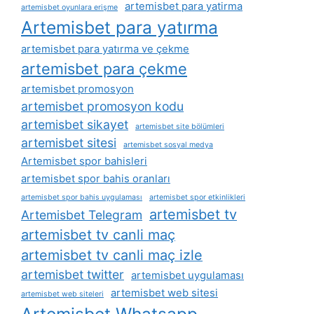
artemisbet para yatirma
artemisbet oyunlara erişme
Artemisbet para yatırma
artemisbet para yatırma ve çekme
artemisbet para çekme
artemisbet promosyon
artemisbet promosyon kodu
artemisbet sikayet
artemisbet site bölümleri
artemisbet sitesi
artemisbet sosyal medya
Artemisbet spor bahisleri
artemisbet spor bahis oranları
artemisbet spor bahis uygulaması
artemisbet spor etkinlikleri
artemisbet tv
Artemisbet Telegram
artemisbet tv canli maç
artemisbet tv canli maç izle
artemisbet twitter
artemisbet uygulaması
artemisbet web sitesi
artemisbet web siteleri