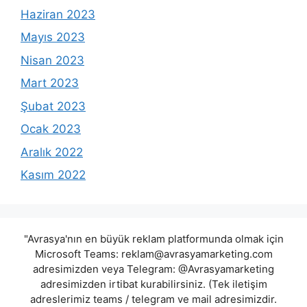
Haziran 2023
Mayıs 2023
Nisan 2023
Mart 2023
Şubat 2023
Ocak 2023
Aralık 2022
Kasım 2022
"Avrasya'nın en büyük reklam platformunda olmak için
Microsoft Teams:
reklam@avrasyamarketing.com
adresimizden veya Telegram: @Avrasyamarketing
adresimizden irtibat kurabilirsiniz. (Tek iletişim
adreslerimiz teams / telegram ve mail adresimizdir.