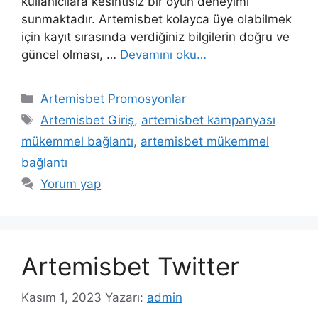
kullanıcılara kesintisiz bir oyun deneyimi
sunmaktadır. Artemisbet kolayca üye olabilmek
için kayıt sırasında verdiğiniz bilgilerin doğru ve
güncel olması, …
Devamını oku…
Kategoriler
Artemisbet Promosyonlar
Etiketler
Artemisbet Giriş
,
artemisbet kampanyası
mükemmel bağlantı
,
artemisbet mükemmel
bağlantı
Yorum yap
Artemisbet Twitter
Kasım 1, 2023
Yazarı:
admin