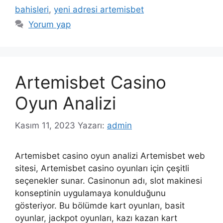
bahisleri
,
yeni adresi artemisbet
Yorum yap
Artemisbet Casino
Oyun Analizi
Kasım 11, 2023
Yazarı:
admin
Artemisbet casino oyun analizi Artemisbet web
sitesi, Artemisbet casino oyunları için çeşitli
seçenekler sunar. Casinonun adı, slot makinesi
konseptinin uygulamaya konulduğunu
gösteriyor. Bu bölümde kart oyunları, basit
oyunlar, jackpot oyunları, kazı kazan kart