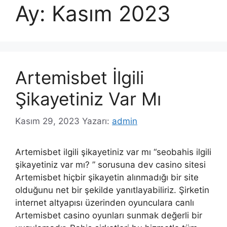
Ay:
Kasım 2023
Artemisbet İlgili
Şikayetiniz Var Mı
Kasım 29, 2023
Yazarı:
admin
Artemisbet ilgili şikayetiniz var mı “seobahis ilgili
şikayetiniz var mı? ” sorusuna dev casino sitesi
Artemisbet hiçbir şikayetin alınmadığı bir site
olduğunu net bir şekilde yanıtlayabiliriz. Şirketin
internet altyapısı üzerinden oyunculara canlı
Artemisbet casino oyunları sunmak değerli bir