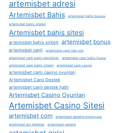
artemisbet adresi
Artemisbet Bahis
artemisbet bahis bonusu
artemisbet bahis siteleri
Artemisbet bahis sitesi
artemisbet bonus
artemisbet bahis şirketi
artemisbet canli
artemisbet canli maç izle
artemisbet canlı bahis etkinlikleri
artemisbet canlı bahis lisansı
artemisbet canlı bahis siteleri
artemisbet canlı casino
artemisbet canlı casino oyunları
Artemisbet Canlı Destek
artemisbet canlı destek hattı
Artemisbet Casino Oyunları
Artemisbet Casino Sitesi
artemisbet com
artemisbet denetim komisyonu
artemisbet dış tehditler
artemisbet gaming