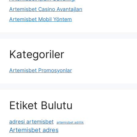
Artemisbet Casino Avantajları
Artemisbet Mobil Yöntem
Kategoriler
Artemisbet Promosyonlar
Etiket Bulutu
adresi artemisbet
artemisbet adillik
Artemisbet adres