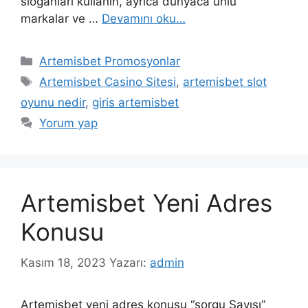
sloganları kullanın, ayrıca dünyaca ünlü
markalar ve …
Devamını oku…
Kategoriler
Artemisbet Promosyonlar
Etiketler
Artemisbet Casino Sitesi
,
artemisbet slot
oyunu nedir
,
giris artemisbet
Yorum yap
Artemisbet Yeni Adres
Konusu
Kasım 18, 2023
Yazarı:
admin
Artemisbet yeni adres konusu “sorgu Sayısı”