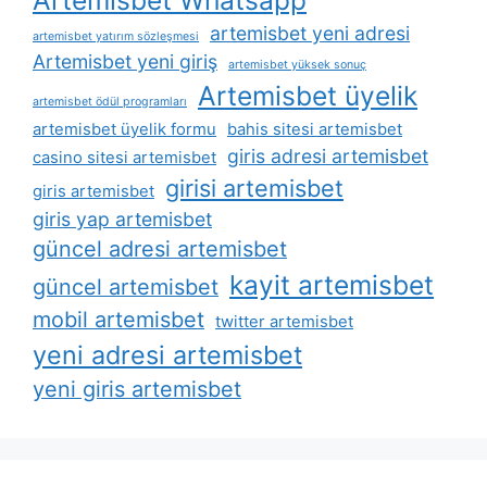
Artemisbet Whatsapp
artemisbet yeni adresi
artemisbet yatırım sözleşmesi
Artemisbet yeni giriş
artemisbet yüksek sonuç
Artemisbet üyelik
artemisbet ödül programları
artemisbet üyelik formu
bahis sitesi artemisbet
giris adresi artemisbet
casino sitesi artemisbet
girisi artemisbet
giris artemisbet
giris yap artemisbet
güncel adresi artemisbet
kayit artemisbet
güncel artemisbet
mobil artemisbet
twitter artemisbet
yeni adresi artemisbet
yeni giris artemisbet