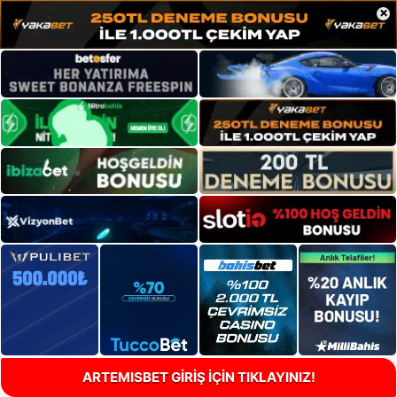
×
ARTEMISBET GİRİŞ İÇİN TIKLAYINIZ!