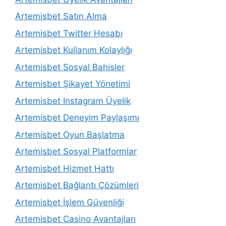
Artemisbet Satın Alma
Artemisbet Twitter Hesabı
Artemisbet Kullanım Kolaylığı
Artemisbet Sosyal Bahisler
Artemisbet Şikayet Yönetimi
Artemisbet Instagram Üyelik
Artemisbet Deneyim Paylaşımı
Artemisbet Oyun Başlatma
Artemisbet Sosyal Platformlar
Artemisbet Hizmet Hattı
Artemisbet Bağlantı Çözümleri
Artemisbet İşlem Güvenliği
Artemisbet Casino Avantajları