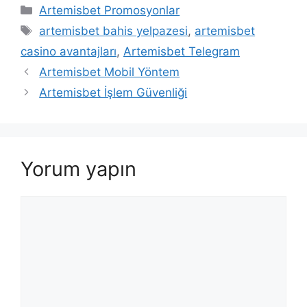
Kategoriler
Artemisbet Promosyonlar
Etiketler
artemisbet bahis yelpazesi
,
artemisbet
casino avantajları
,
Artemisbet Telegram
Artemisbet Mobil Yöntem
Artemisbet İşlem Güvenliği
Yorum yapın
Yorum