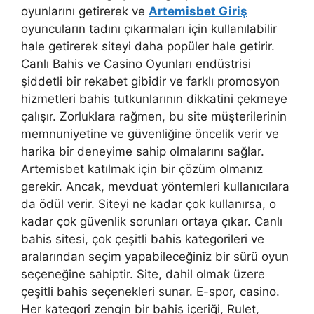
oyunlarını getirerek ve
Artemisbet Giriş
oyuncuların tadını çıkarmaları için kullanılabilir
hale getirerek siteyi daha popüler hale getirir.
Canlı Bahis ve Casino Oyunları endüstrisi
şiddetli bir rekabet gibidir ve farklı promosyon
hizmetleri bahis tutkunlarının dikkatini çekmeye
çalışır. Zorluklara rağmen, bu site müşterilerinin
memnuniyetine ve güvenliğine öncelik verir ve
harika bir deneyime sahip olmalarını sağlar.
Artemisbet katılmak için bir çözüm olmanız
gerekir. Ancak, mevduat yöntemleri kullanıcılara
da ödül verir. Siteyi ne kadar çok kullanırsa, o
kadar çok güvenlik sorunları ortaya çıkar. Canlı
bahis sitesi, çok çeşitli bahis kategorileri ve
aralarından seçim yapabileceğiniz bir sürü oyun
seçeneğine sahiptir. Site, dahil olmak üzere
çeşitli bahis seçenekleri sunar. E-spor, casino.
Her kategori zengin bir bahis içeriği, Rulet,