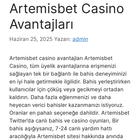
Artemisbet Casino
Avantajları
Haziran 25, 2025
Yazarı:
admin
Artemisbet casino avantajları Artemisbet
Casino, tüm üyelik avantajlarına erişmenizi
sağlayan tek bir bağlantı ile bahis deneyiminizi
en iyi hale getirmekle ilgilidir. Bahis yerleştirirken
kullanıcılar için çöküş veya gecikmeyi ortadan
kaldırın. Daha fazla eğlenmenizi ve daha
heyecan verici bahisler kazanmanızı istiyoruz.
Oranlar en pahalı seçeneğe dahildir. Artemisbet
Twitter’da canlı bahis ve casino oyunları, Bir
bahis aşığıysanız, 7-24 canlı yardım hattı
aracılığıyla Artemisbet sitesi hakkında anında