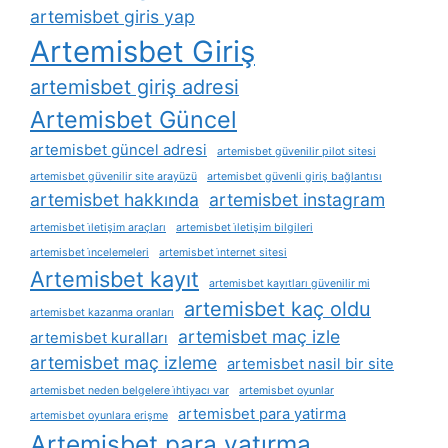
artemisbet giris yap
Artemisbet Giriş
artemisbet giriş adresi
Artemisbet Güncel
artemisbet güncel adresi
artemisbet güvenilir pilot sitesi
artemisbet güvenilir site arayüzü
artemisbet güvenli giriş bağlantısı
artemisbet hakkında
artemisbet instagram
artemisbet i̇letişim araçları
artemisbet i̇letişim bilgileri
artemisbet i̇ncelemeleri
artemisbet i̇nternet sitesi
Artemisbet kayıt
artemisbet kayıtları güvenilir mi
artemisbet kaç oldu
artemisbet kazanma oranları
artemisbet maç izle
artemisbet kuralları
artemisbet maç izleme
artemisbet nasil bir site
artemisbet neden belgelere i̇htiyacı var
artemisbet oyunlar
artemisbet para yatirma
artemisbet oyunlara erişme
Artemisbet para yatırma