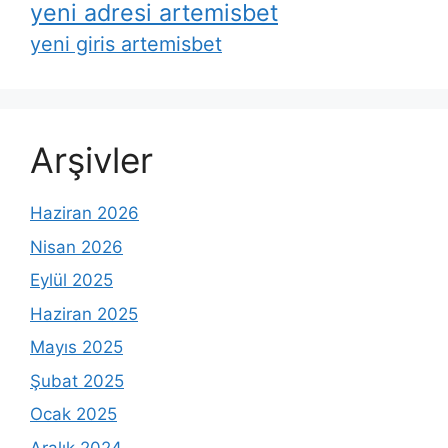
yeni adresi artemisbet
yeni giris artemisbet
Arşivler
Haziran 2026
Nisan 2026
Eylül 2025
Haziran 2025
Mayıs 2025
Şubat 2025
Ocak 2025
Aralık 2024