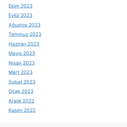
Ekim 2023
Eylül 2023
Ağustos 2023
Temmuz 2023
Haziran 2023
Mayıs 2023
Nisan 2023
Mart 2023
Şubat 2023
Ocak 2023
Aralık 2022
Kasım 2022