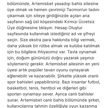
bölümünde, Artemisbet yasadışı bahis sitesine
üye olmak ve hemen çevrimiçi Tacmon’un tadını
çıkarmak için siteye girdiğinizde açılan ana
sayfanın sağ üst köşesindeki Kırmızı Ücretsiz
Üye düğmesine tıklayın. Hesap Oluştur
sayfasında kullanmak istediğiniz ad ve şifreyi
seçin. Size ekstra para hakkında bilgi vermek,
daha yüksek bir rütbe almak ve kulübe katılmak
için bu bilgilere ihtiyacımız var. Tavla oynamak
için, doğum gününüzü doğru yazarak yaşınızı
söylemeniz gerekir. Artemisbet ailesinin en yeni
üyesi artık popüler tavan oyunu oynayarak
eğlenebilir ve kazanabilir. Şirketle yüksek oranlı
spor bahisleri yapabilirsiniz. Bazı insanlar futbol,
basketbol, tenis, hentbol ve diğerleri gibi
sporları oynamayı sever. Ayrıca canlı bahisler
sunar. Artemisbet canlı bahis bölümünde şirket,
kullanıcılarına tahmin özelliğiyle oyun kazanma