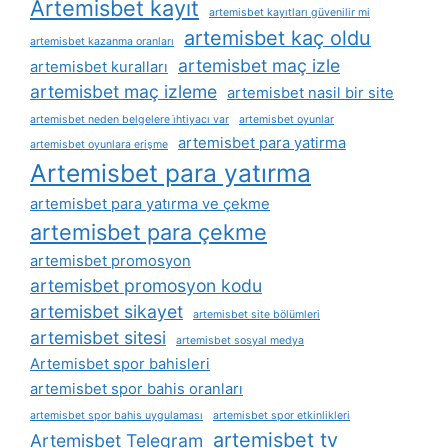
Artemisbet kayıt
artemisbet kayıtları güvenilir mi
artemisbet kaç oldu
artemisbet kazanma oranları
artemisbet maç izle
artemisbet kuralları
artemisbet maç izleme
artemisbet nasil bir site
artemisbet neden belgelere i̇htiyacı var
artemisbet oyunlar
artemisbet para yatirma
artemisbet oyunlara erişme
Artemisbet para yatırma
artemisbet para yatırma ve çekme
artemisbet para çekme
artemisbet promosyon
artemisbet promosyon kodu
artemisbet sikayet
artemisbet site bölümleri
artemisbet sitesi
artemisbet sosyal medya
Artemisbet spor bahisleri
artemisbet spor bahis oranları
artemisbet spor bahis uygulaması
artemisbet spor etkinlikleri
artemisbet tv
Artemisbet Telegram