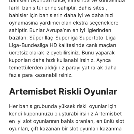
bahisleri oyundan önce, sırasında ve sonrasında
farklı bahis türlerine sahiptir. Bahis sitesi,
bahisler için bahislerin daha iyi ve daha hızlı
oynamasına yardımcı olan ekstra seçeneklere
sahiptir. Bunlar Avrupa’nın en iyi liglerinden
bazıları: Süper İlaç-Superliga Supertoto-Liga-
Liga-Bundesliga HD kalitesinde canlı maçları
ücretsiz olarak izleyebilirsiniz. Bunu yaparak
kuponları daha hızlı kullanabilirsiniz. Ayrıca
temettülerden aldığınız parayı yatırarak daha
fazla para kazanabilirsiniz.
Artemisbet Riskli Oyunlar
Her bahis grubunda yüksek riskli oyunlar için
kendi kuponunuzu oluşturabilirsiniz.Artemisbet
en iyi slot oyunlarının bahis oranları, en ünlü slot
oyunları, çift kazanan bir slot oyunları kazanma