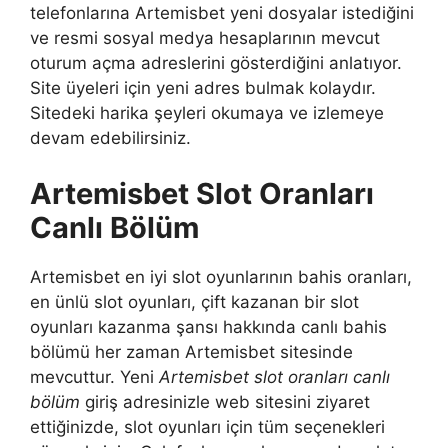
telefonlarına Artemisbet yeni dosyalar istediğini
ve resmi sosyal medya hesaplarının mevcut
oturum açma adreslerini gösterdiğini anlatıyor.
Site üyeleri için yeni adres bulmak kolaydır.
Sitedeki harika şeyleri okumaya ve izlemeye
devam edebilirsiniz.
Artemisbet Slot Oranları
Canlı Bölüm
Artemisbet en iyi slot oyunlarının bahis oranları,
en ünlü slot oyunları, çift kazanan bir slot
oyunları kazanma şansı hakkında canlı bahis
bölümü her zaman Artemisbet sitesinde
mevcuttur. Yeni
Artemisbet slot oranları canlı
bölüm
giriş adresinizle web sitesini ziyaret
ettiğinizde, slot oyunları için tüm seçenekleri