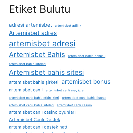
Etiket Bulutu
adresi artemisbet
artemisbet adillik
Artemisbet adres
artemisbet adresi
Artemisbet Bahis
artemisbet bahis bonusu
artemisbet bahis siteleri
Artemisbet bahis sitesi
artemisbet bonus
artemisbet bahis şirketi
artemisbet canli
artemisbet canli maç izle
artemisbet canlı bahis etkinlikleri
artemisbet canlı bahis lisansı
artemisbet canlı bahis siteleri
artemisbet canlı casino
artemisbet canlı casino oyunları
Artemisbet Canlı Destek
artemisbet canlı destek hattı