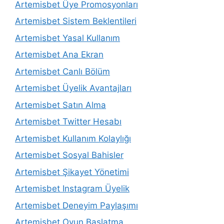
Artemisbet Üye Promosyonları
Artemisbet Sistem Beklentileri
Artemisbet Yasal Kullanım
Artemisbet Ana Ekran
Artemisbet Canlı Bölüm
Artemisbet Üyelik Avantajları
Artemisbet Satın Alma
Artemisbet Twitter Hesabı
Artemisbet Kullanım Kolaylığı
Artemisbet Sosyal Bahisler
Artemisbet Şikayet Yönetimi
Artemisbet Instagram Üyelik
Artemisbet Deneyim Paylaşımı
Artemisbet Oyun Başlatma