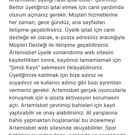
Bettor üyeliğinizi iptal etmek için canlı yardımda
oturum açmanız gerekir. Müşteri hizmetlerine
her zaman, gece gündüz, ana sayfadan
iletişime geçebilirsiniz. Üyelik iptali için canlı
desteğe ek olarak, e-posta adresiniz aracılığıyla
Müşteri Desteği ile iletişime geçebilirsiniz.
Artemisbet üyelik sonlandırma
web sitesini
kaydettikten sonra, kaydınızı tamamlamak için
“Şimdi Kayıt” sekmesini tıklayabilirsiniz.
Üyeliğimize katılmak için bize adınız ve
soyadınız ve kullanıcı adınız gibi bazı ayrıntıları
vermeniz gerekir. Artemisbet gerçek oyuncularla
konuşmak için e-posta aktivasyon korumasını
açtı. Artemisbet çevrimiçi bahisleri için kayıt
yaptırabilir ve onay alabilirsiniz. At yarışlarına
bahis yapmaktan hoşlananlar bu incelemeyi
Artemisbet web sitesinde okuyabilirler. Spor