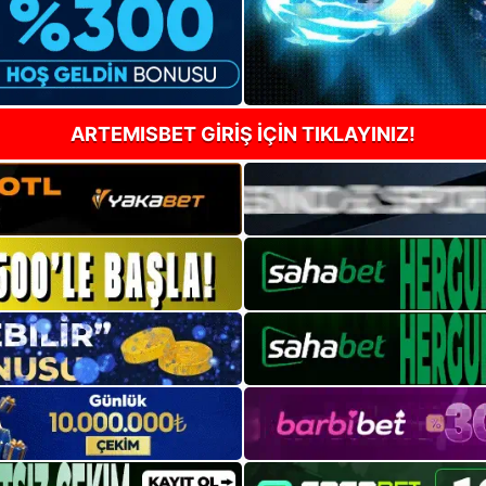
ARTEMISBET GİRİŞ İÇİN TIKLAYINIZ!