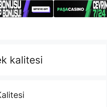
k kalitesi
alitesi