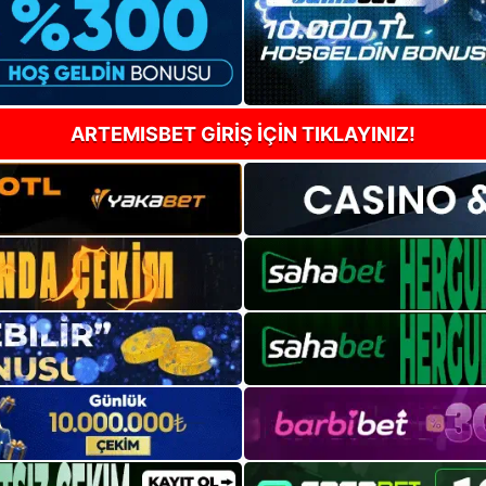
ARTEMISBET GİRİŞ İÇİN TIKLAYINIZ!