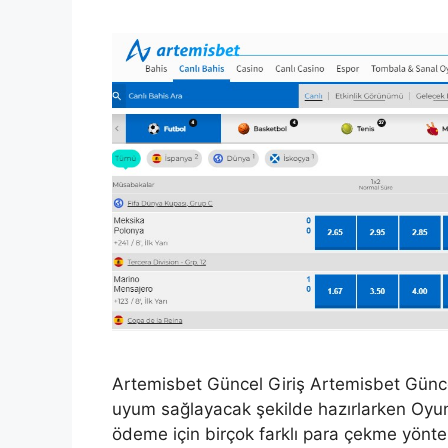
Artemisbet Güncel Giriş Artemisbet Günce
uyum sağlayacak şekilde hazırlarken Oyu
ödeme için birçok farklı para çekme yöntem