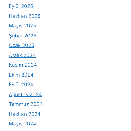
Eylül 2025
Haziran 2025
Mayıs 2025
Şubat 2025
Ocak 2025
Aralık 2024
Kasım 2024
Ekim 2024
Eylül 2024
Ağustos 2024
Temmuz 2024
Haziran 2024
Mayıs 2024