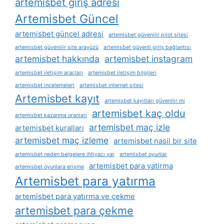
artemisbet giriş adresi
Artemisbet Güncel
artemisbet güncel adresi
artemisbet güvenilir pilot sitesi
artemisbet güvenilir site arayüzü
artemisbet güvenli giriş bağlantısı
artemisbet hakkında
artemisbet instagram
artemisbet i̇letişim araçları
artemisbet i̇letişim bilgileri
artemisbet i̇ncelemeleri
artemisbet i̇nternet sitesi
Artemisbet kayıt
artemisbet kayıtları güvenilir mi
artemisbet kaç oldu
artemisbet kazanma oranları
artemisbet maç izle
artemisbet kuralları
artemisbet maç izleme
artemisbet nasil bir site
artemisbet neden belgelere i̇htiyacı var
artemisbet oyunlar
artemisbet para yatirma
artemisbet oyunlara erişme
Artemisbet para yatırma
artemisbet para yatırma ve çekme
artemisbet para çekme