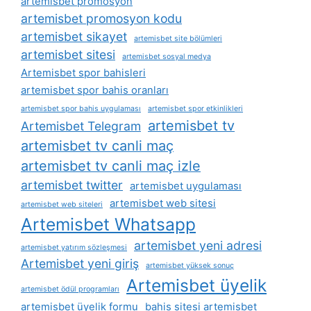
artemisbet promosyon
artemisbet promosyon kodu
artemisbet sikayet
artemisbet site bölümleri
artemisbet sitesi
artemisbet sosyal medya
Artemisbet spor bahisleri
artemisbet spor bahis oranları
artemisbet spor bahis uygulaması
artemisbet spor etkinlikleri
artemisbet tv
Artemisbet Telegram
artemisbet tv canli maç
artemisbet tv canli maç izle
artemisbet twitter
artemisbet uygulaması
artemisbet web sitesi
artemisbet web siteleri
Artemisbet Whatsapp
artemisbet yeni adresi
artemisbet yatırım sözleşmesi
Artemisbet yeni giriş
artemisbet yüksek sonuç
Artemisbet üyelik
artemisbet ödül programları
artemisbet üyelik formu
bahis sitesi artemisbet