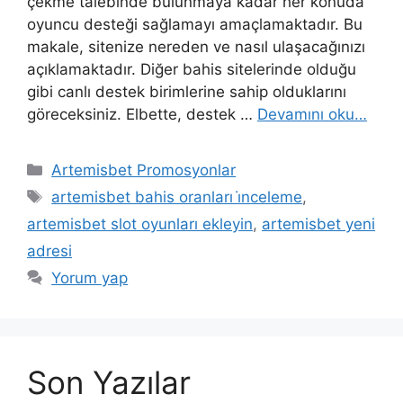
çekme talebinde bulunmaya kadar her konuda
oyuncu desteği sağlamayı amaçlamaktadır. Bu
makale, sitenize nereden ve nasıl ulaşacağınızı
açıklamaktadır. Diğer bahis sitelerinde olduğu
gibi canlı destek birimlerine sahip olduklarını
göreceksiniz. Elbette, destek …
Devamını oku…
Kategoriler
Artemisbet Promosyonlar
Etiketler
artemisbet bahis oranları i̇nceleme
,
artemisbet slot oyunları ekleyin
,
artemisbet yeni
adresi
Yorum yap
Son Yazılar