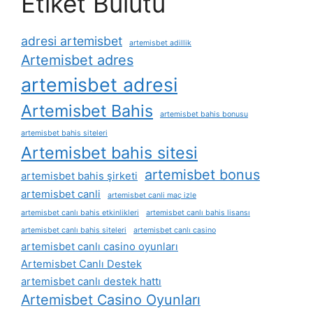
Etiket Bulutu
adresi artemisbet
artemisbet adillik
Artemisbet adres
artemisbet adresi
Artemisbet Bahis
artemisbet bahis bonusu
artemisbet bahis siteleri
Artemisbet bahis sitesi
artemisbet bonus
artemisbet bahis şirketi
artemisbet canli
artemisbet canli maç izle
artemisbet canlı bahis etkinlikleri
artemisbet canlı bahis lisansı
artemisbet canlı bahis siteleri
artemisbet canlı casino
artemisbet canlı casino oyunları
Artemisbet Canlı Destek
artemisbet canlı destek hattı
Artemisbet Casino Oyunları