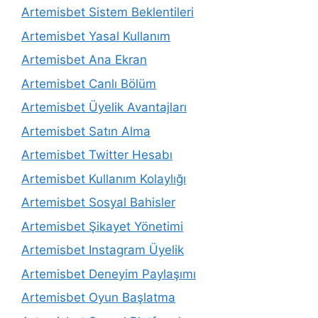
Artemisbet Sistem Beklentileri
Artemisbet Yasal Kullanım
Artemisbet Ana Ekran
Artemisbet Canlı Bölüm
Artemisbet Üyelik Avantajları
Artemisbet Satın Alma
Artemisbet Twitter Hesabı
Artemisbet Kullanım Kolaylığı
Artemisbet Sosyal Bahisler
Artemisbet Şikayet Yönetimi
Artemisbet Instagram Üyelik
Artemisbet Deneyim Paylaşımı
Artemisbet Oyun Başlatma