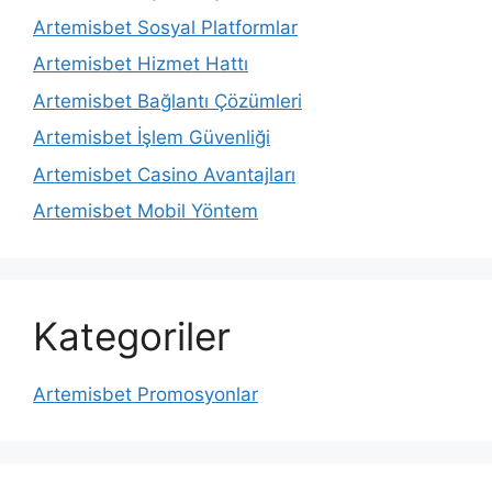
Artemisbet Sosyal Platformlar
Artemisbet Hizmet Hattı
Artemisbet Bağlantı Çözümleri
Artemisbet İşlem Güvenliği
Artemisbet Casino Avantajları
Artemisbet Mobil Yöntem
Kategoriler
Artemisbet Promosyonlar