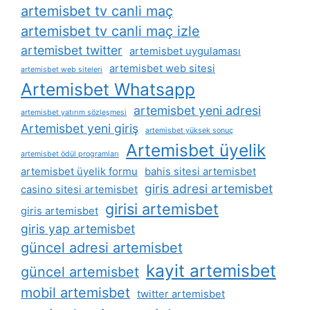
artemisbet tv canli maç
artemisbet tv canli maç izle
artemisbet twitter
artemisbet uygulaması
artemisbet web sitesi
artemisbet web siteleri
Artemisbet Whatsapp
artemisbet yeni adresi
artemisbet yatırım sözleşmesi
Artemisbet yeni giriş
artemisbet yüksek sonuç
Artemisbet üyelik
artemisbet ödül programları
artemisbet üyelik formu
bahis sitesi artemisbet
giris adresi artemisbet
casino sitesi artemisbet
girisi artemisbet
giris artemisbet
giris yap artemisbet
güncel adresi artemisbet
kayit artemisbet
güncel artemisbet
mobil artemisbet
twitter artemisbet