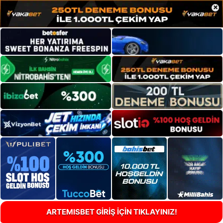
×
ARTEMISBET GİRİŞ İÇİN TIKLAYINIZ!