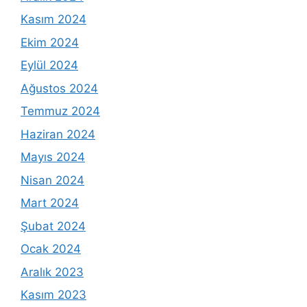
Kasım 2024
Ekim 2024
Eylül 2024
Ağustos 2024
Temmuz 2024
Haziran 2024
Mayıs 2024
Nisan 2024
Mart 2024
Şubat 2024
Ocak 2024
Aralık 2023
Kasım 2023