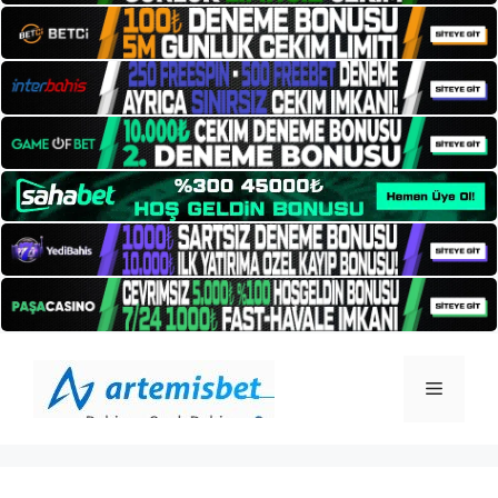
İçeriğe
atla
Menü