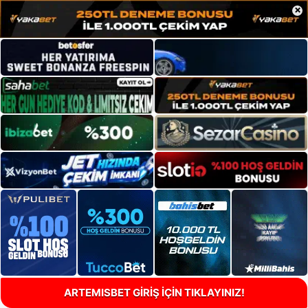
×
ARTEMISBET GİRİŞ İÇİN TIKLAYINIZ!