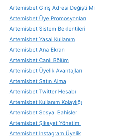
Artemisbet Giriş Adresi Değişti Mi
Artemisbet Üye Promosyonları
Artemisbet Sistem Beklentileri
Artemisbet Yasal Kullanım
Artemisbet Ana Ekran
Artemisbet Canlı Bölüm
Artemisbet Üyelik Avantajları
Artemisbet Satın Alma
Artemisbet Twitter Hesabı
Artemisbet Kullanım Kolaylığı
Artemisbet Sosyal Bahisler
Artemisbet Şikayet Yönetimi
Artemisbet Instagram Üyelik