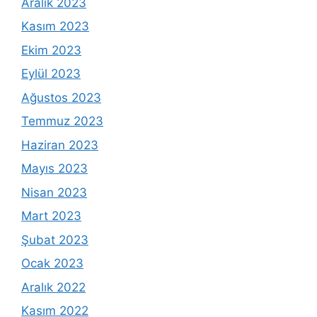
Aralık 2023
Kasım 2023
Ekim 2023
Eylül 2023
Ağustos 2023
Temmuz 2023
Haziran 2023
Mayıs 2023
Nisan 2023
Mart 2023
Şubat 2023
Ocak 2023
Aralık 2022
Kasım 2022