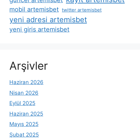
güncel artemisbet
mobil artemisbet
twitter artemisbet
yeni adresi artemisbet
yeni giris artemisbet
Arşivler
Haziran 2026
Nisan 2026
Eylül 2025
Haziran 2025
Mayıs 2025
Şubat 2025