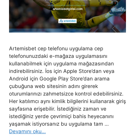
Artemisbet cep telefonu uygulama cep
telefonunuzdaki e-mağaza uygulamasını
kullanabilmek için uygulama mağazasından
indirebilirsiniz. İos için Apple Store’dan veya
Android için Google Play Store’dan arama
çubuğuna web sitesinin adını girerek
oturumlarınızı zahmetsizce kontrol edebilirsiniz.
Her katılımcı aynı kimlik bilgilerini kullanarak giriş
sayfasına erişebilir. İstediğiniz zaman ve
istediğiniz yerde çevrimiçi bahis heyecanını
yaşamak istiyorsanız bu uygulama tam …
Devamını oku…