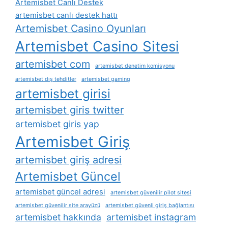
Artemisbet Canlı Destek
artemisbet canlı destek hattı
Artemisbet Casino Oyunları
Artemisbet Casino Sitesi
artemisbet com
artemisbet denetim komisyonu
artemisbet dış tehditler
artemisbet gaming
artemisbet girisi
artemisbet giris twitter
artemisbet giris yap
Artemisbet Giriş
artemisbet giriş adresi
Artemisbet Güncel
artemisbet güncel adresi
artemisbet güvenilir pilot sitesi
artemisbet güvenilir site arayüzü
artemisbet güvenli giriş bağlantısı
artemisbet hakkında
artemisbet instagram