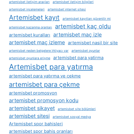
artemisbet i̇letişim araçları
artemisbet i̇letişim bilgileri
artemisbet i̇ncelemeleri
artemisbet i̇nternet sitesi
Artemisbet kayıt
artemisbet kayıtları güvenilir mi
artemisbet kaç oldu
artemisbet kazanma oranları
artemisbet maç izle
artemisbet kuralları
artemisbet maç izleme
artemisbet nasil bir site
artemisbet neden belgelere i̇htiyacı var
artemisbet oyunlar
artemisbet para yatirma
artemisbet oyunlara erişme
Artemisbet para yatırma
artemisbet para yatırma ve çekme
artemisbet para çekme
artemisbet promosyon
artemisbet promosyon kodu
artemisbet sikayet
artemisbet site bölümleri
artemisbet sitesi
artemisbet sosyal medya
Artemisbet spor bahisleri
artemisbet spor bahis oranları