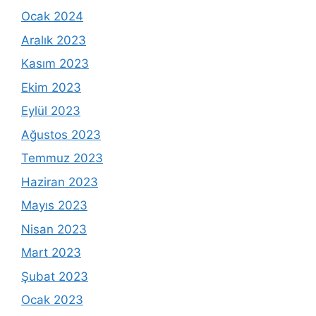
Ocak 2024
Aralık 2023
Kasım 2023
Ekim 2023
Eylül 2023
Ağustos 2023
Temmuz 2023
Haziran 2023
Mayıs 2023
Nisan 2023
Mart 2023
Şubat 2023
Ocak 2023