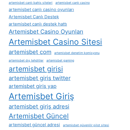
artemisbet canlı bahis siteleri
artemisbet canlı casino
artemisbet canlı casino oyunları
Artemisbet Canlı Destek
artemisbet canlı destek hattı
Artemisbet Casino Oyunları
Artemisbet Casino Sitesi
artemisbet com
artemisbet denetim komisyonu
artemisbet dış tehditler
artemisbet gaming
artemisbet girisi
artemisbet giris twitter
artemisbet giris yap
Artemisbet Giriş
artemisbet giriş adresi
Artemisbet Güncel
artemisbet güncel adresi
artemisbet güvenilir pilot sitesi