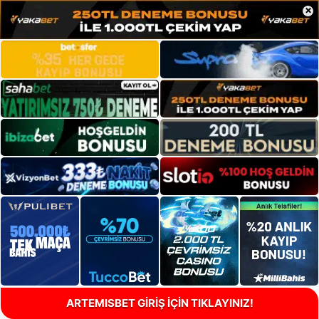
×
ARTEMISBET GİRİŞ İÇİN TIKLAYINIZ!