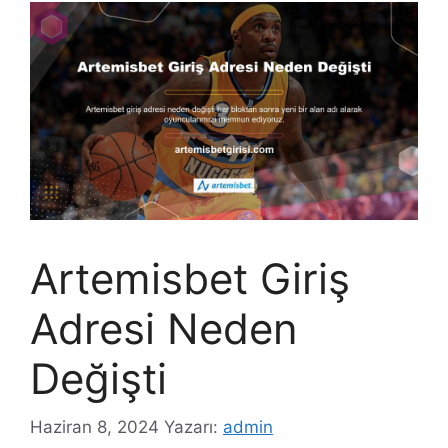
Artemisbet Giriş
Adresi Neden
Değişti
Haziran 8, 2024
Yazarı:
admin