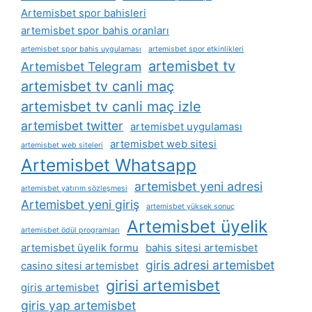
Artemisbet spor bahisleri
artemisbet spor bahis oranları
artemisbet spor bahis uygulaması
artemisbet spor etkinlikleri
artemisbet tv
Artemisbet Telegram
artemisbet tv canli maç
artemisbet tv canli maç izle
artemisbet twitter
artemisbet uygulaması
artemisbet web sitesi
artemisbet web siteleri
Artemisbet Whatsapp
artemisbet yeni adresi
artemisbet yatırım sözleşmesi
Artemisbet yeni giriş
artemisbet yüksek sonuç
Artemisbet üyelik
artemisbet ödül programları
artemisbet üyelik formu
bahis sitesi artemisbet
giris adresi artemisbet
casino sitesi artemisbet
girisi artemisbet
giris artemisbet
giris yap artemisbet