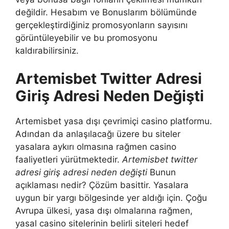
değildir. Hesabım ve Bonuslarım bölümünde
gerçekleştirdiğiniz promosyonların sayısını
görüntüleyebilir ve bu promosyonu
kaldırabilirsiniz.
Artemisbet Twitter Adresi
Giriş Adresi Neden Değişti
Artemisbet yasa dışı çevrimiçi casino platformu.
Adından da anlaşılacağı üzere bu siteler
yasalara aykırı olmasına rağmen casino
faaliyetleri yürütmektedir.
Artemisbet twitter
adresi giriş adresi neden değişti
Bunun
açıklaması nedir? Çözüm basittir. Yasalara
uygun bir yargı bölgesinde yer aldığı için. Çoğu
Avrupa ülkesi, yasa dışı olmalarına rağmen,
yasal casino sitelerinin belirli siteleri hedef