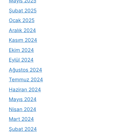
Mayıs 2025
Şubat 2025
Ocak 2025
Aralık 2024
Kasım 2024
Ekim 2024
Eylül 2024
Ağustos 2024
Temmuz 2024
Haziran 2024
Mayıs 2024
Nisan 2024
Mart 2024
Şubat 2024