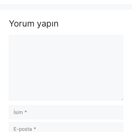
Yorum yapın
Yorum
İsim
E-