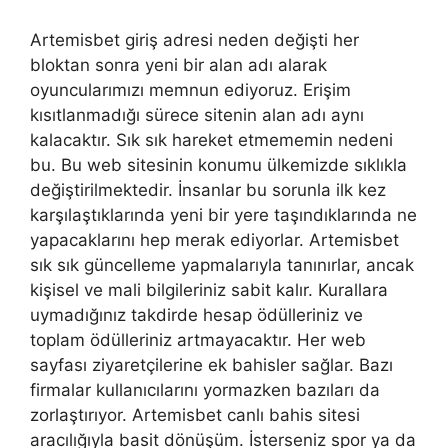
Artemisbet giriş adresi neden değişti her
bloktan sonra yeni bir alan adı alarak
oyuncularımızı memnun ediyoruz. Erişim
kısıtlanmadığı sürece sitenin alan adı aynı
kalacaktır. Sık sık hareket etmememin nedeni
bu. Bu web sitesinin konumu ülkemizde sıklıkla
değiştirilmektedir. İnsanlar bu sorunla ilk kez
karşılaştıklarında yeni bir yere taşındıklarında ne
yapacaklarını hep merak ediyorlar. Artemisbet
sık ​​sık güncelleme yapmalarıyla tanınırlar, ancak
kişisel ve mali bilgileriniz sabit kalır. Kurallara
uymadığınız takdirde hesap ödülleriniz ve
toplam ödülleriniz artmayacaktır. Her web
sayfası ziyaretçilerine ek bahisler sağlar. Bazı
firmalar kullanıcılarını yormazken bazıları da
zorlaştırıyor. Artemisbet canlı bahis sitesi
aracılığıyla basit dönüşüm. İsterseniz spor ya da