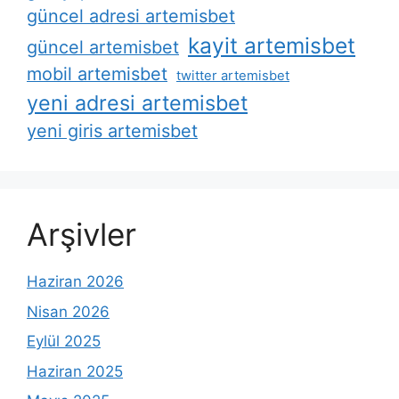
güncel adresi artemisbet
kayit artemisbet
güncel artemisbet
mobil artemisbet
twitter artemisbet
yeni adresi artemisbet
yeni giris artemisbet
Arşivler
Haziran 2026
Nisan 2026
Eylül 2025
Haziran 2025