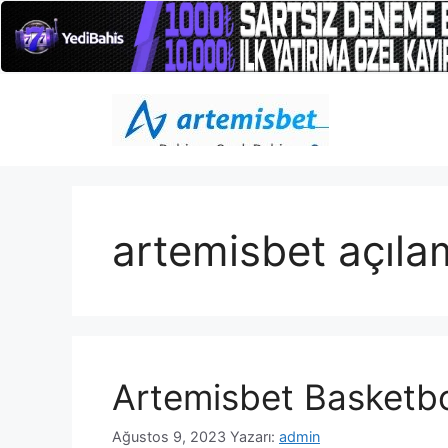
İçeriğe
atla
artemisbet açıla
Artemisbet Basketbo
Ağustos 9, 2023
Yazarı:
admin