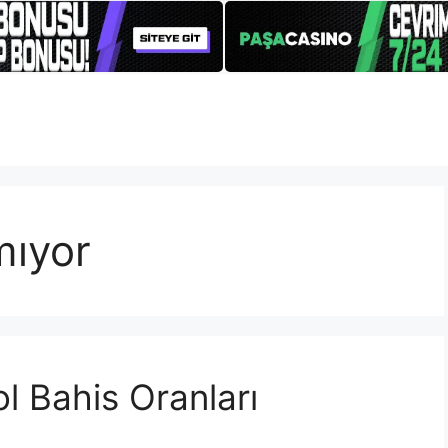
mıyor
l Bahis Oranları