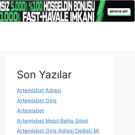
Son Yazılar
Artemisbet Adresi
Artemisbet Giriş
Artemisbet
Artemisbet Mobil Bahis Sitesi
Artemisbet Giriş Adresi Değişti Mi