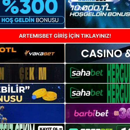
ARTEMISBET GİRİŞ İÇİN TIKLAYINIZ!