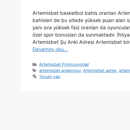
Artemisbet basketbol bahis oranları Artem
bahisleri de bu sitede yüksek puan alan spo
yanı sıra yüksek faiz oranları da oyuncula
özel spor bonusları da sunmaktadır. İhtiya
Artemisbet Şu Anki Adresi Artemisbet bir
Devamını oku…
Kategoriler
Artemisbet Promosyonlar
Etiketler
artemisbet açılamıyor
,
Artemisbet adres
,
artem
Yorum yap