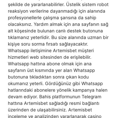
şekilde de yararlanabilirler. Üstelik sistem robot
reaksiyon verilerine dayanmadığı için alanında
profesyonellerle çalışma şansına da sahip
olacaksınız. Yardım almak için ana sayfanın sağ
alt köşesinde bulunan canlı destek butonuna
tıklamanız yeterlidir. Bu size alanında uzman bir
kişiye soru sorma fırsatı sağlayacaktır.
Whatsapp iletişimine Artemisbet müşteri
hizmetleri web sitesinden de erişilebilir.
Whatsapp hattına abone olmak için ana
sayfanın üst kısmında yer alan Whatsapp
butonuna tıkladıktan sonra çıkan kodu
okumanız yeterli. Gördüğünüz gibi Whatsapp
hatlarındaki abonelere yönelik kampanya halen
devam ediyor. Bahis platformunun Telegram
hattına Artemisbet sağladığı resmi bağlantı
üzerinden de ulaşabilirsiniz. Artemisbet
inceleme ve analizinden yararlanarak casino