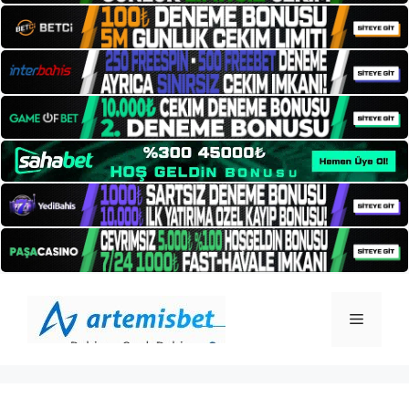
İçeriğe
atla
Menü