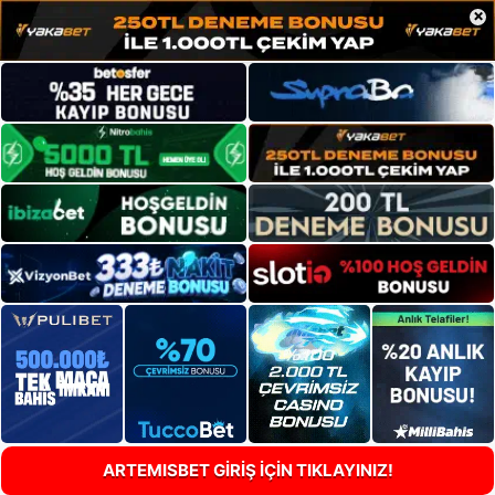
×
ARTEMISBET GİRİŞ İÇİN TIKLAYINIZ!