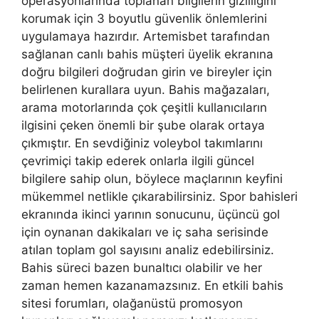
operasyonlarında toplanan bilgilerin gizliliğini
korumak için 3 boyutlu güvenlik önlemlerini
uygulamaya hazırdır. Artemisbet tarafından
sağlanan canlı bahis müşteri üyelik ekranına
doğru bilgileri doğrudan girin ve bireyler için
belirlenen kurallara uyun. Bahis mağazaları,
arama motorlarında çok çeşitli kullanıcıların
ilgisini çeken önemli bir şube olarak ortaya
çıkmıştır. En sevdiğiniz voleybol takımlarını
çevrimiçi takip ederek onlarla ilgili güncel
bilgilere sahip olun, böylece maçlarının keyfini
mükemmel netlikle çıkarabilirsiniz. Spor bahisleri
ekranında ikinci yarının sonucunu, üçüncü gol
için oynanan dakikaları ve iç saha serisinde
atılan toplam gol sayısını analiz edebilirsiniz.
Bahis süreci bazen bunaltıcı olabilir ve her
zaman hemen kazanamazsınız. En etkili bahis
sitesi forumları, olağanüstü promosyon