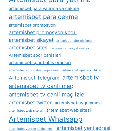
artemisbet para yatırma ve çekme
artemisbet para çekme
artemisbet promosyon
artemisbet promosyon kodu
artemisbet sikayet
artemisbet site bölümleri
artemisbet sitesi
artemisbet sosyal medya
Artemisbet spor bahisleri
artemisbet spor bahis oranları
artemisbet spor bahis uygulaması
artemisbet spor etkinlikleri
artemisbet tv
Artemisbet Telegram
artemisbet tv canli maç
artemisbet tv canli maç izle
artemisbet twitter
artemisbet uygulaması
artemisbet web sitesi
artemisbet web siteleri
Artemisbet Whatsapp
artemisbet yeni adresi
artemisbet yatırım sözleşmesi