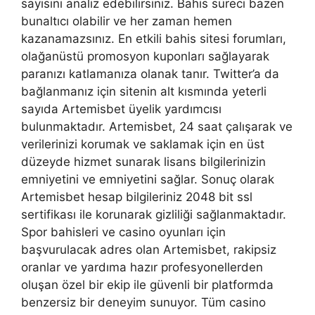
sayısını analiz edebilirsiniz. Bahis süreci bazen
bunaltıcı olabilir ve her zaman hemen
kazanamazsınız. En etkili bahis sitesi forumları,
olağanüstü promosyon kuponları sağlayarak
paranızı katlamanıza olanak tanır. Twitter’a da
bağlanmanız için sitenin alt kısmında yeterli
sayıda Artemisbet üyelik yardımcısı
bulunmaktadır. Artemisbet, 24 saat çalışarak ve
verilerinizi korumak ve saklamak için en üst
düzeyde hizmet sunarak lisans bilgilerinizin
emniyetini ve emniyetini sağlar. Sonuç olarak
Artemisbet hesap bilgileriniz 2048 bit ssl
sertifikası ile korunarak gizliliği sağlanmaktadır.
Spor bahisleri ve casino oyunları için
başvurulacak adres olan Artemisbet, rakipsiz
oranlar ve yardıma hazır profesyonellerden
oluşan özel bir ekip ile güvenli bir platformda
benzersiz bir deneyim sunuyor. Tüm casino