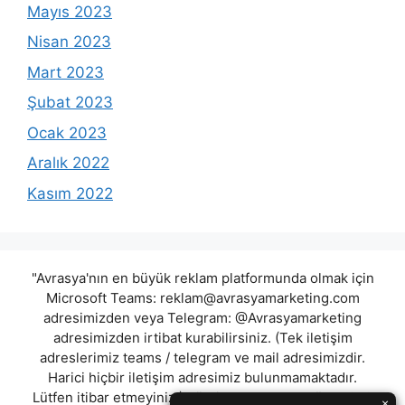
Mayıs 2023
Nisan 2023
Mart 2023
Şubat 2023
Ocak 2023
Aralık 2022
Kasım 2022
"Avrasya'nın en büyük reklam platformunda olmak için
Microsoft Teams:
reklam@avrasyamarketing.com
adresimizden veya Telegram: @Avrasyamarketing
adresimizden irtibat kurabilirsiniz. (Tek iletişim
adreslerimiz teams / telegram ve mail adresimizdir.
Harici hiçbir iletişim adresimiz bulunmamaktadır.
Lütfen itibar etmeyiniz.) Türkiye yasalarına göre 7258