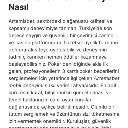
Nasıl
Artemisbet, sektördeki olağanüstü kalitesi ve
kapsamlı deneyimiyle tanınan, Türkiye’de son
derece saygın ve güvenilir bir çevrimiçi casino
ve casino platformudur. Ücretsiz üyelik formunu
doldurarak siteye üye olabilir ve deneyimin
tadını çıkarırken hemen ödüller kazanmaya
başlayabilirsiniz. Poker denildiğinde akla ilk
gelen, profesyonellerin 3 kartlı poker becerilerini
sergilemeleri için yeterince ilgi çeken
Artemisbet
mobil deneyimi nasıl
verimli altyapısıdır. En adil
kurumsal kural, bilgilerinizin güncel olması ve
temel haklarınızın canlı oyun kuralları
bağlantısında açıkça belirtilmesidir. Olumlu bir
tutum sergilemek ve üzüntünün sizi tüketmesine
izin vermemek önemlidir. Kuruluşlar, güvenlik